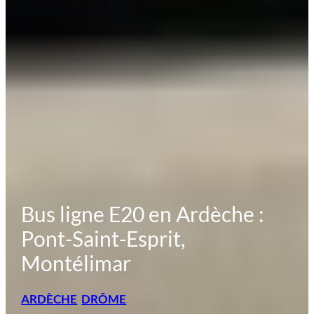
Bus ligne E20 en Ardèche :
Pont-Saint-Esprit,
Montélimar
ARDÈCHE
DRÔME