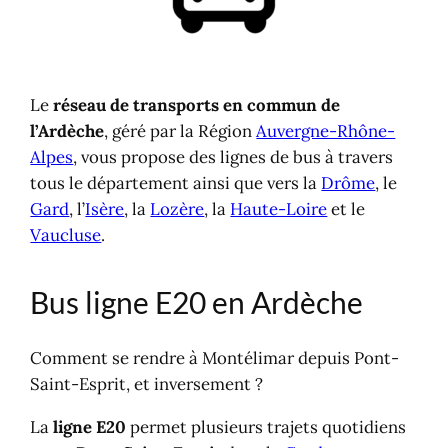
Gares routières en Ardèche
Gares dans la Drôme
Gares SNCF
Gares routières
Le
réseau de transports en commun de
l’Ardèche
, géré par la Région
Auvergne-Rhône-
Alpes
, vous propose des lignes de bus à travers
tous le département ainsi que vers la
Drôme
, le
Gard
, l’
Isère
, la
Lozère
, la
Haute-Loire
et le
Vaucluse
.
Bus ligne E20 en Ardèche
Comment se rendre à Montélimar depuis Pont-
Saint-Esprit, et inversement ?
La
ligne E20
permet plusieurs trajets quotidiens