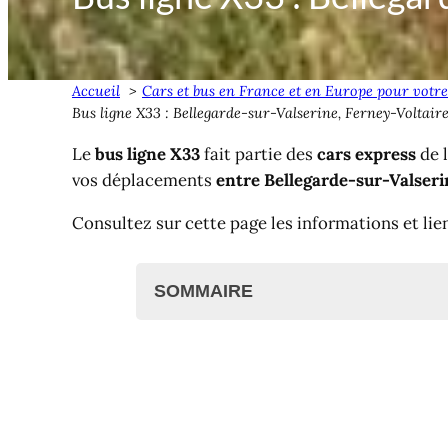
Accueil
Cars et bus en France et en Europe pour votre
Bus ligne X33 : Bellegarde-sur-Valserine, Ferney-Voltair
Le
bus ligne X33
fait partie des
cars express
de 
vos déplacements
entre Bellegarde-sur-Valseri
Consultez sur cette page les informations et lie
SOMMAIRE
Cars Région Express ligne X33, de 
Bus ligne X33 : Bellegarde <>
Bus ligne X33 : Horaires et arr
Plan du bus ligne X33