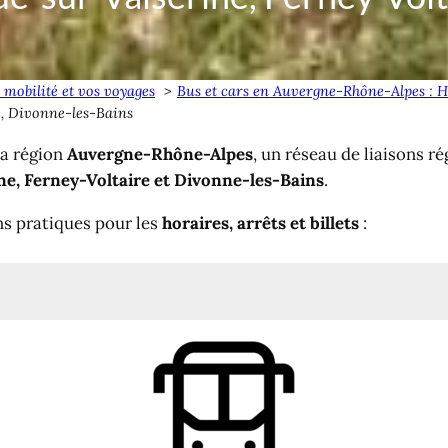
 mobilité et vos voyages
Bus et cars en Auvergne-Rhône-Alpes : Ho
e, Divonne-les-Bains
la région
Auvergne-Rhône-Alpes
, un réseau de liaisons r
ne, Ferney-Voltaire et Divonne-les-Bains
.
ns pratiques pour les
horaires, arrêts et billets
:
Bellegarde à Divonne
 Ferney <> Divonne
êts