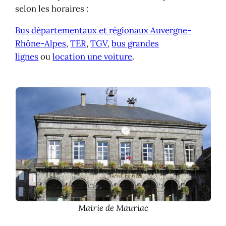
selon les horaires :
Bus départementaux et régionaux Auvergne-
Rhône-Alpes
,
TER
,
TGV
,
bus grandes
lignes
ou
location une voiture
.
Mairie de Mauriac