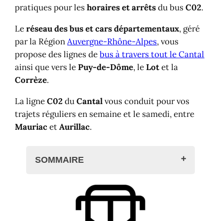
pratiques pour les
horaires et arrêts
du bus
C02
.
Le
réseau des bus et cars départementaux
, géré
par la Région
Auvergne-Rhône-Alpes
, vous
propose des lignes de
bus à travers tout le Cantal
ainsi que vers le
Puy-de-Dôme
, le
Lot
et la
Corrèze
.
La ligne
C02
du
Cantal
vous conduit pour vos
trajets réguliers en semaine et le samedi, entre
Mauriac
et
Aurillac
.
SOMMAIRE
Bus ligne C02 du Cantal
Bus C02 : Mauriac <> Aurillac
Horaires et arrêts