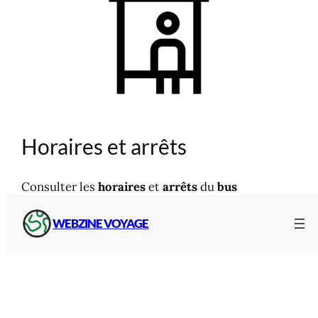
Horaires et arrêts
Consulter les
horaires
et
arrêts
du
bus
ligne C02
du Cantal entre
Saint-
Flour
et
Aurillac
:
WEBZINE VOYAGE