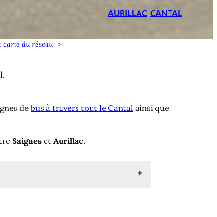
AURILLAC
CANTAL
et carte du réseau
l.
lignes de
bus à travers tout le Cantal
ainsi que
ntre
Saignes
et
Aurillac
.