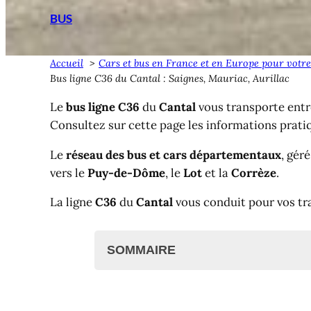
BUS
Accueil
Cars et bus en France et en Europe pour votre
Bus ligne C36 du Cantal : Saignes, Mauriac, Aurillac
Le
bus ligne C36
du
Cantal
vous transporte ent
Consultez sur cette page les informations prati
Le
réseau des bus et cars départementaux
, gér
vers le
Puy-de-Dôme
, le
Lot
et la
Corrèze
.
La ligne
C36
du
Cantal
vous conduit pour vos tra
SOMMAIRE
Bus ligne C36 du Cantal
Bus C36 : Saignes <> Mauriac <> Au