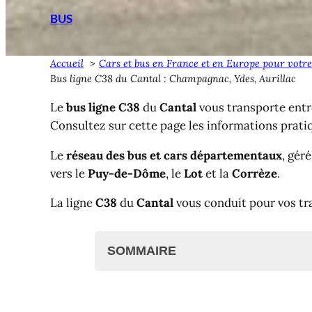
BUS
Accueil
Cars et bus en France et en Europe pour votre
Bus ligne C38 du Cantal : Champagnac, Ydes, Aurillac
Le
bus ligne C38
du
Cantal
vous transporte ent
Consultez sur cette page les informations prati
Le
réseau des bus et cars départementaux
, gér
vers le
Puy-de-Dôme
, le
Lot
et la
Corrèze
.
La ligne
C38
du
Cantal
vous conduit pour vos tr
SOMMAIRE
Bus ligne C38 du Cantal
Bus C38 : Champagnac <> Ydes <> A