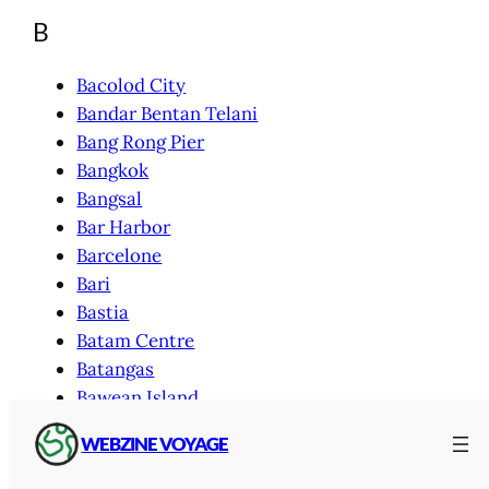
B
Bacolod City
Bandar Bentan Telani
Bang Rong Pier
Bangkok
Bangsal
Bar Harbor
Barcelone
Bari
Bastia
Batam Centre
Batangas
Bawean Island
Bejaia
WEBZINE VOYAGE
Belfast
Bélize City