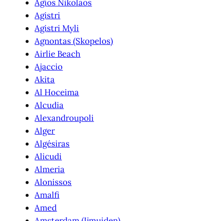
Agios Nikolaos
Agistri
Agistri Myli
Agnontas (Skopelos)
Airlie Beach
Ajaccio
Akita
Al Hoceima
Alcudia
Alexandroupoli
Alger
Algésiras
Alicudi
Almeria
Alonissos
Amalfi
Amed
Amsterdam (Ijmuiden)