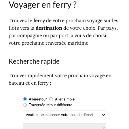
C
Voyager en ferry ?
D
E
Trouvez le
ferry
de votre prochain voyage sur les
F
flots vers la
destination
de votre choix. Par pays,
G
par compagnie ou par port, à vous de choisir
H
votre prochaine traversée maritime.
I
J
Recherche rapide
K
L
Trouver rapidement votre prochain voyage en
M
bateau et en ferry :
N
O
H
R
S
T
U