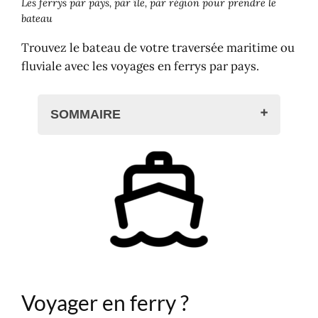
Les ferrys par pays, par île, par région pour prendre le
bateau
Trouvez le bateau de votre traversée maritime ou
fluviale avec les voyages en ferrys par pays.
SOMMAIRE
Voyager en ferry ?
Ferry par port
Ferry par compagnie
Ferrys par pays
Albanie
Algérie
Allemagne
Belize
Voyager en ferry ?
Argentine