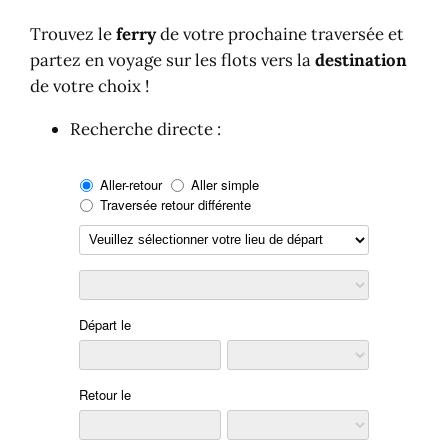
Australie
Autriche
Trouvez le
ferry
de votre prochaine traversée et
Bahamas
partez en voyage sur les flots vers la
destination
Cambodge
de votre choix !
Canada
Recherche directe :
Chine
Hong-Kong
Chypre
Corée du Sud
Croatie
Danemark
Dominique
Espagne
Iles Baléares
Iles canaries
Estonie
Etats-Unis
Finlande