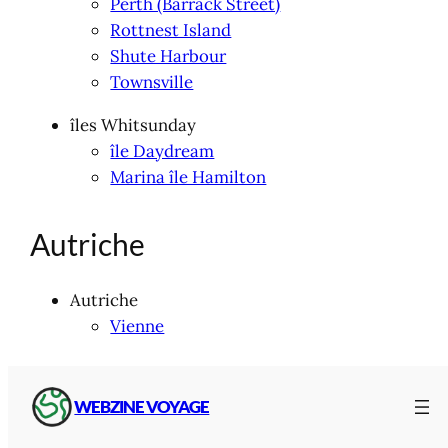
Perth (Barrack Street)
Rottnest Island
Shute Harbour
Townsville
îles Whitsunday
île Daydream
Marina île Hamilton
Autriche
Autriche
Vienne
Bahamas
WEBZINE VOYAGE