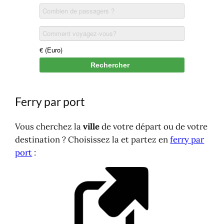
Aland
France
Bretagne
Méditerranéenne
Corse
Guadeloupe
Saint-Barthélemy
Ferry par port
Saint-Martin
Grèce
Vous cherchez la
ville
de votre départ ou de votre
Athènes
destination ? Choisissez la et partez en
ferry par
Crète
port
:
Mer Égée
Honduras
Italie
Indonésie
Irlande
Islande