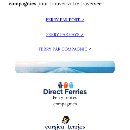
compagnies
pour trouver votre traversée :
Iles Anglo-Normandes
Sainte-Lucie
Singapour
FERRY PAR PORT ↗
Slovaquie
Slovénie
FERRY PAR PAYS ↗
Suède
Tanzanie
FERRY PAR COMPAGNIE ↗
Thaïlande
Tunisie
Turquie
Uruguay
Ferry toutes
compagnies