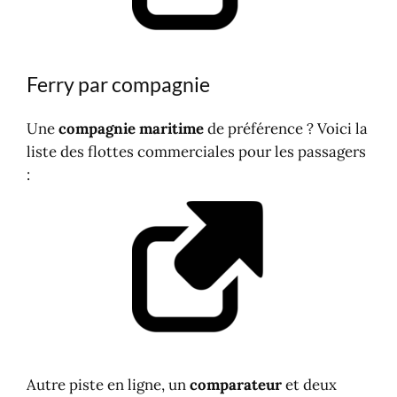
Japon
Lettonie
Lituanie
Ferry par compagnie
Malaisie
Malte
Une
compagnie maritime
de préférence ? Voici la
Maroc
liste des flottes commerciales pour les passagers
Mexique
:
Norvège
Nouvelle-Zélande
Pays-Bas
Philippines
Pologne
Portugal
Les Açores
République Dominicaine
Royaume-Uni
Autre piste en ligne, un
comparateur
et deux
Angleterre