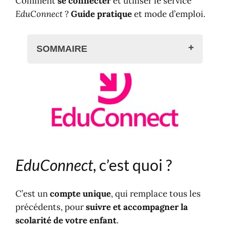
Comment
se connecter
et utiliser le service
EduConnect
?
Guide pratique
et mode d’emploi.
SOMMAIRE
EduConnect, c'est quoi ?
Educonnect en résumé :
Se connecter à EduConnect ?
Valider votre compte
Educonnect, étape par étape
Accéder aux services
Contact de l'établissement
EduConnect
, c’est quoi ?
Le portail EduConnect
C’est un
compte unique
, qui remplace tous les
précédents, pour
suivre et accompagner la
scolarité de votre enfant
.