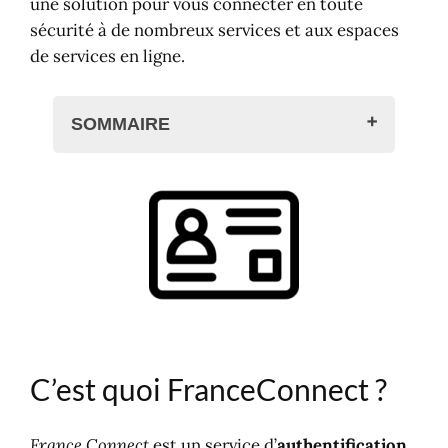
une solution pour vous connecter en toute
sécurité à de nombreux services et aux espaces
de services en ligne.
SOMMAIRE
C'est quoi FranceConnect ?
Quels sont les services concernés
?
Créer un compte FranceConnect
Avec les impôts
Avec l'Assurance Maladie
Avec La Poste
FranceConnect+ : votre identité
C’est quoi FranceConnect ?
numérique renforcée
France Identité
Numérique pratique ?
France Connect
est un service d’
authentification