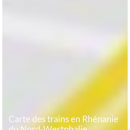
Carte des trains en Rhénanie
du Nord-Westphalie