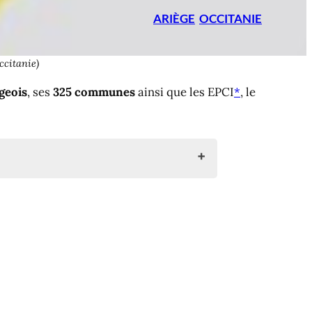
ARIÈGE
OCCITANIE
Occitanie)
égeois
, ses
325 communes
ainsi que les EPCI
*
, le