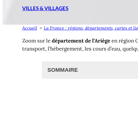
VILLES & VILLAGES
Accueil
La France : régions, départements, cartes et li
Zoom sur le
département de l’Ariège
en région O
transport, l’hébergement, les cours d’eau, quelqu
SOMMAIRE
Villes et villages de l'Ariège
Liste des communes
Poste et code postal
Agglomérations et communau
Cartes des communes de l'Ar
Transport dans l'Ariège
Cours d’eau ariégeois