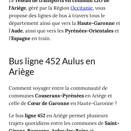
Le
réseau de transports en commun LIO de
l’
Ariège
, géré par la Région
Occitanie
, vous
propose des lignes de bus à travers tous le
département ainsi que vers la
Haute-Garonne
et
l’
Aude
, ainsi que vers les
Pyrénées-Orientales
et
l’
Espagne
en train.
Bus ligne 452 Aulus en
Ariège
Comment voyager entre la communauté de
communes
Couserans-Pyrénées
en Ariège et
celle de
Cœur de Garonne
en Haute-Garonne ?
Le bus
ligne 452
en Ariège permet plusieurs
trajets quotidiens entre les communes de
Saint-
Girons
,
Boussens
,
Aulus-les-Bains
et