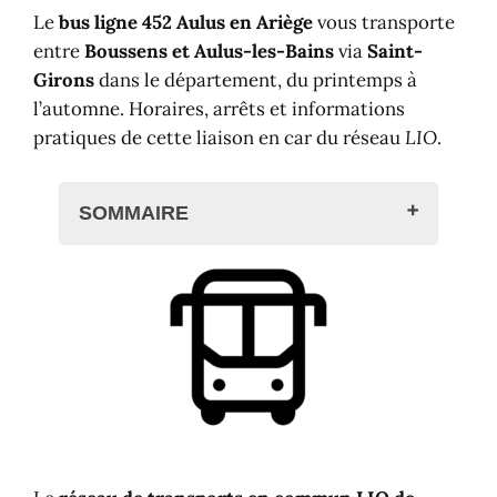
Le
bus ligne 452 Aulus en Ariège
vous transporte
entre
Boussens
et Aulus-les-Bains
via
Saint-
Girons
dans le département, du printemps à
l’automne. Horaires, arrêts et informations
pratiques de cette liaison en car du réseau
LIO
.
SOMMAIRE
Bus ligne 452 Aulus en Ariège
Arrêts de la ligne 452 Aulus-les-
Bains
Horaires de la ligne 452 Aulus
LIO
Correspondances et autres lignes
Trains et gares