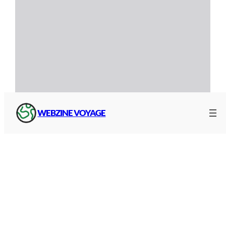
WEBZINE VOYAGE
Lecteur, mode d’emploi
Correspondances et autres
lignes
Correspondances avec les lignes
452
,
454
,
455
et
457