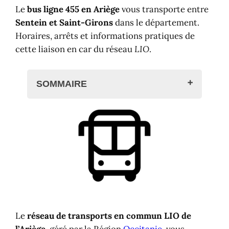
Le
bus ligne 455 en Ariège
vous transporte entre
Sentein et Saint-Girons
dans le département.
Horaires, arrêts et informations pratiques de
cette liaison en car du réseau
LIO
.
SOMMAIRE
Bus ligne 455 en Ariège
Arrêts de la ligne 455 LIO
Horaires de la ligne 455 LIO
Correspondances et autres lignes
Trains et gares
Le
réseau de transports en commun LIO de
l’
Ariège
, géré par la Région
Occitanie
, vous