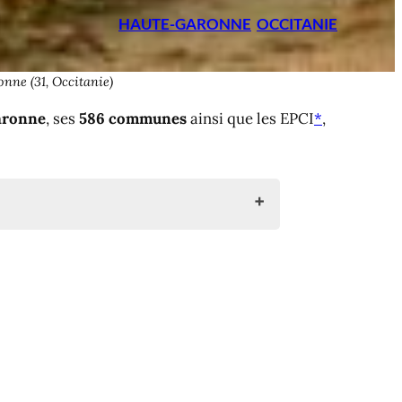
HAUTE-GARONNE
OCCITANIE
onne (31, Occitanie)
Garonne
, ses
586 communes
ainsi que les EPCI
*
,