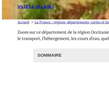
VILLES & VILLAGES
Accueil
La France : régions, départements, cartes et li
Zoom sur ce département de la région Occitanie
le transport, l’hébergement, les cours d’eau, que
SOMMAIRE
Villes et villages de la Haute-Garo
Liste des communes
Poste et code postal
Métropole, agglomérations 
Cartes des communes de la 
Transport en Haute-Garonne
Cours d’eau