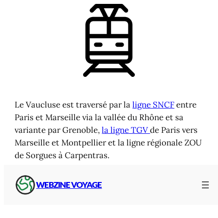
Le Vaucluse est traversé par la
ligne SNCF
entre
Paris et Marseille via la vallée du Rhône et sa
variante par Grenoble,
la ligne TGV
de Paris vers
Marseille et Montpellier et la ligne régionale ZOU
de Sorgues à Carpentras.
Pour en savoir plus, consulter les
informations,
WEBZINE VOYAGE
cartes et horaires SNCF
des TER Provence-
Alpes-Côte-d’Azur et des lignes nationales avec
notamment les gares du Vaucluse :