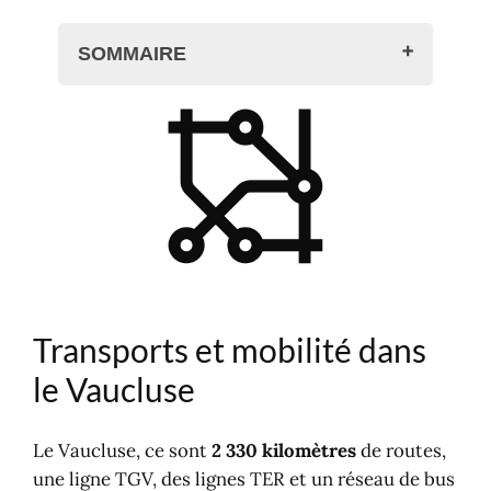
SOMMAIRE
Transports et mobilité dans le
Vaucluse
Bus et cars du Vaucluse
Bus grandes lignes
Trains : TER ZOU, lignes SNCF
Axes routiers et Trafic
Covoiturage
Vélo & Voies Vertes
Transports et mobilité dans
Marche et Randonnée
Ports de plaisance
le Vaucluse
Aéroport, aérodrome
Le Vaucluse, ce sont
2 330 kilomètres
de routes,
une ligne TGV, des lignes TER et un réseau de bus