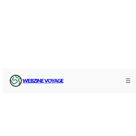
Autres gares dans la Drôme ?
WEBZINE VOYAGE
Accès et information sur les autres
gares
voyageurs du département
:
Gare de Crest dans la Drôme
Gare de Die dans la Drôme (SNCF)
Gare de Donzère dans la Drôme
Gare de Livron dans la Drôme (SNCF)