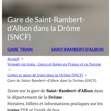
Gare de Saint-Rambert-
d’Albon dans la Drôme
(SNCF)
GARE
TRAIN
SAINT-RAMBERT-D’ALBON
Accueil
Voyager en train : Gares et lignes en France et en Europe
Lignes et gares de train dans la Drôme (SNCF)
Gare de Saint-Rambert-d’Albon dans la Drôme (SNCF)
Zoom sur la gare de
Saint-Rambert-d’Albon
dans
le département de la
Drôme
:
Horaires, billets et informations pratiques sur les
trains
TER et l’arrêt de bus.