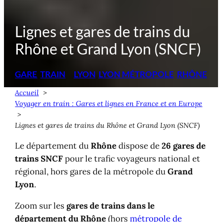
Lignes et gares de trains du
Rhône et Grand Lyon (SNCF)
GARE
TRAIN
LYON
LYON MÉTROPOLE
RHÔNE
Accueil
Voyager en train : Gares et lignes en France et en Europe
Lignes et gares de trains du Rhône et Grand Lyon (SNCF)
Le département du
Rhône
dispose de
26 gares de
trains SNCF
pour le trafic voyageurs national et
régional, hors gares de la métropole du
Grand
Lyon
.
Zoom sur les
gares de trains dans le
département du Rhône
(hors
métropole de