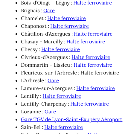
Bois-d’Oingt – Légny :
Halte ferroviaire
Brignais :
Gare
Chamelet :
Halte ferroviaire
Chaponost :
Halte ferroviaire
Châtillon-d’Azergues :
Halte ferroviaire
Chazay – Marcilly :
Halte ferroviaire
Chessy :
Halte ferroviaire
Civrieux-d’Azergues :
Halte ferroviaire
Dommartin – Lissieu :
Halte ferroviaire
Fleurieux-sur-l’Arbresle : Halte ferroviaire
L’Arbresle :
Gare
Lamure-sur-Azergues :
Halte ferroviaire
Lentilly :
Halte ferroviaire
Lentilly-Charpenay :
Halte ferroviaire
Lozanne :
Gare
Gare TGV de Lyon-Saint-Exupéry Aéroport
Sain-Bel :
Halte ferroviaire