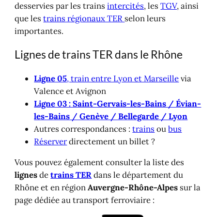
Gares de train en Région
desservies par les trains
intercités
, les
TGV
, ainsi
Transports dans le Rhône
que les
trains régionaux TER
selon leurs
importantes.
Lignes de trains TER dans le Rhône
Ligne 05
, train entre Lyon et Marseille
via
Valence et Avignon
Ligne 03 : Saint-Gervais-les-Bains / Évian-
les-Bains / Genève / Bellegarde / Lyon
Autres correspondances :
trains
ou
bus
Réserver
directement un billet ?
Vous pouvez également consulter la liste des
lignes
de
trains TER
dans le département du
Rhône et en région
Auvergne-Rhône-Alpes
sur la
page dédiée au transport ferroviaire :