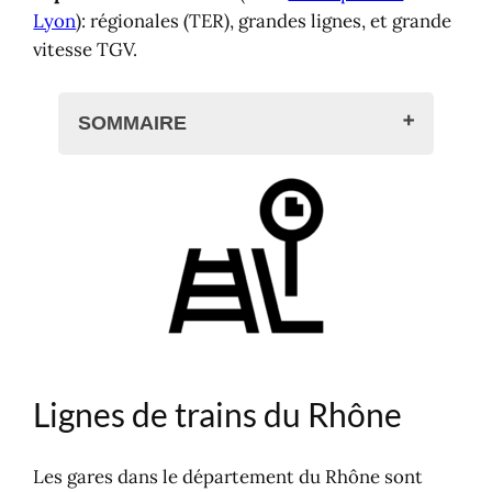
Lyon
): régionales (TER), grandes lignes, et grande
vitesse TGV.
SOMMAIRE
Lignes de trains du Rhône
Lignes de trains TER dans le
Rhône
Gares de trains du Rhône
Gares de la Métropole de Lyon
Liste des gares du Rhône
Réservation de vos billets
Carte des gares du Rhône
Lignes de trains du Rhône
Bus et gares routières
Bus dans le Rhône
Louer une voiture ?
Les gares dans le département du Rhône sont