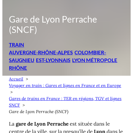
Gare de Lyon Perrache
(SNCF)
TRAIN
AUVERGNE-RHÔNE-ALPES
COLOMBIER-
SAUGNIEU
EST-LYONNAIS
LYON MÉTROPOLE
RHÔNE
Accueil
Voyager en train : Gares et lignes en France et en Europe
Gares de trains en France : TER en régions, TGV et lignes
SNCF
Gare de Lyon Perrache (SNCF)
La
gare de Lyon Perrache
est située dans le
centre de la ville, sur la presqu’île de
Lyon
dans le