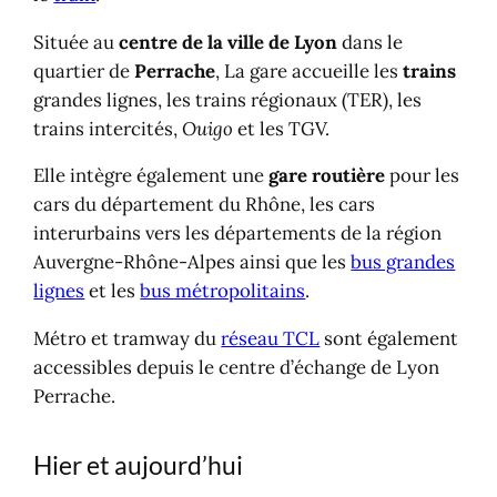
Piétons, vélos et deux-roues
Située au
centre de la ville de Lyon
dans le
Se rendre à la gare de Lyon Perrache ?
quartier de
Perrache
, La gare accueille les
trains
Transports collectifs (TCL)
grandes lignes, les trains régionaux (TER), les
Bus grandes lignes
trains intercités,
Ouigo
et les TGV.
Trouver un hôtel, un restaurant ?
Trouver une activité à Lyon ?
Elle intègre également une
gare routière
pour les
Autres gares
cars du département du Rhône, les cars
Gares en Auvergne-Rhône-Alpes
interurbains vers les départements de la région
Gares en France
Auvergne-Rhône-Alpes ainsi que les
bus grandes
Louer une voiture
lignes
et les
bus métropolitains
.
Métro et tramway du
réseau TCL
sont également
accessibles depuis le centre d’échange de Lyon
Perrache.
Hier et aujourd’hui