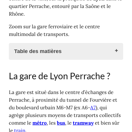
quartier Perrache, entouré par la Saône et le
Rhône.
Zoom sur la gare ferroviaire et le centre
multimodal de transports.
Table des matières
La gare de Lyon Perrache ?
La gare de Lyon Perrache ?
Hier et aujourd'hui
Transports régionaux, nationaux et
européens
La gare est situé dans le centre d’échanges de
Informations pratiques
Perrache, à proximité du tunnel de Fourvière et
Billets de trains
du boulevard urbain M6-M7 (ex A6-
A7
), qui
Billets bus et cars région express
agrège plusieurs moyens de transports collectifs
Carte, plan d'accès
comme le
métro
, les
bus
, le
tramway
et bien sûr
Localisation et itinéraires
le
train
.