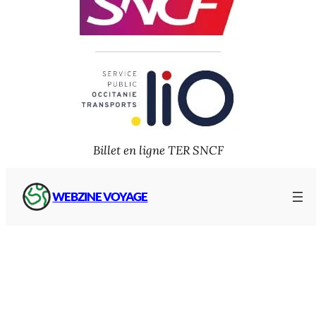
Billet en ligne TER SNCF
WEBZINE VOYAGE
Webzine+
Où dormir en Occitanie ?
Hôtel & Location
Transports en Occitanie
Cartes de la région Occitanie
Départements et
région Occitanie
Lignes de trains et
gares SNCF en Occitanie