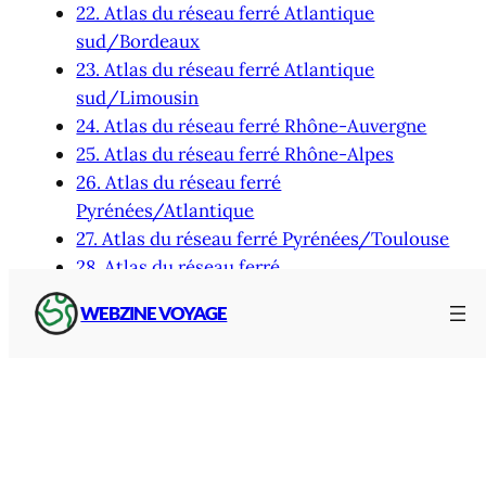
22. Atlas du réseau ferré Atlantique
sud/Bordeaux
23. Atlas du réseau ferré Atlantique
sud/Limousin
24. Atlas du réseau ferré Rhône-Auvergne
25. Atlas du réseau ferré Rhône-Alpes
26. Atlas du réseau ferré
Pyrénées/Atlantique
27. Atlas du réseau ferré Pyrénées/Toulouse
28. Atlas du réseau ferré
Méditerranée/Pyrénées
WEBZINE VOYAGE
29. Atlas du réseau ferré Méditerranée
30. Atlas du réseau ferré
Méditerranée/Alpes
Atlas du réseau ferré Île-de-France/Paris
Atlas du réseau ferré Lorraine
Atlas du réseau ferré par ville : Bordeaux,