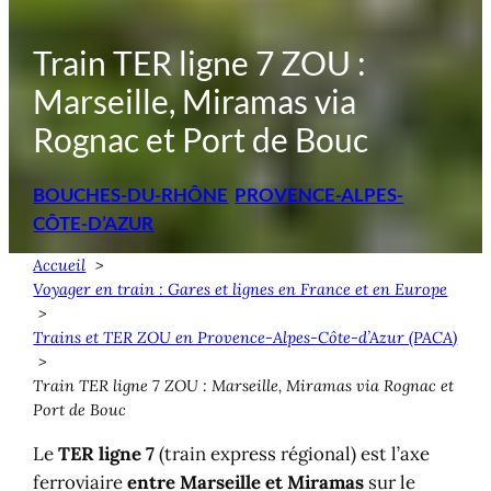
Train TER ligne 7 ZOU :
Marseille, Miramas via
Rognac et Port de Bouc
BOUCHES-DU-RHÔNE
PROVENCE-ALPES-
CÔTE-D’AZUR
Accueil
Voyager en train : Gares et lignes en France et en Europe
Trains et TER ZOU en Provence-Alpes-Côte-d’Azur (PACA)
Train TER ligne 7 ZOU : Marseille, Miramas via Rognac et
Port de Bouc
Le
TER ligne 7
(train express régional) est l’axe
ferroviaire
entre Marseille et Miramas
sur le