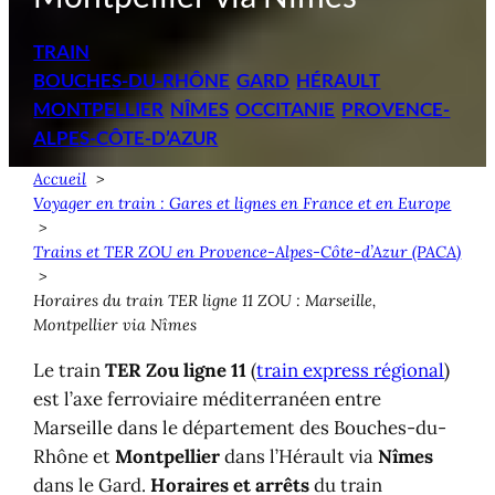
TRAIN
BOUCHES-DU-RHÔNE
GARD
HÉRAULT
MONTPELLIER
NÎMES
OCCITANIE
PROVENCE-
ALPES-CÔTE-D’AZUR
Accueil
Voyager en train : Gares et lignes en France et en Europe
Trains et TER ZOU en Provence-Alpes-Côte-d’Azur (PACA)
Horaires du train TER ligne 11 ZOU : Marseille,
Montpellier via Nîmes
Le train
TER Zou ligne 11
(
train express régional
)
est l’axe ferroviaire méditerranéen entre
Marseille dans le département des Bouches-du-
Rhône et
Montpellier
dans l’Hérault via
Nîmes
dans le Gard.
Horaires et arrêts
du train