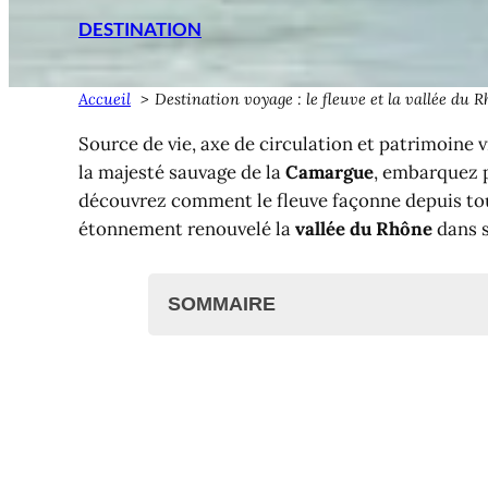
DESTINATION
Accueil
Destination voyage : le fleuve et la vallée du 
Source de vie, axe de circulation et patrimoine v
la majesté sauvage de la
Camargue
, embarquez p
découvrez comment le fleuve façonne depuis touj
étonnement renouvelé la
vallée du Rhône
dans s
SOMMAIRE
La vallée du Rhône, colonne verté
Le fleuve Rhône, fil conducteur de 
Les principaux affluents du Rhône
Villes, territoires et espaces emb
En Suisse